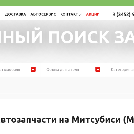
8
(3452)
9
А
ДОСТАВКА
АВТОСЕРВИС
КОНТАКТЫ
АКЦИИ
НЫЙ ПОИСК З
втомобиля
Объем двигателя
Категория а
втозапчасти на Митсубиси (M