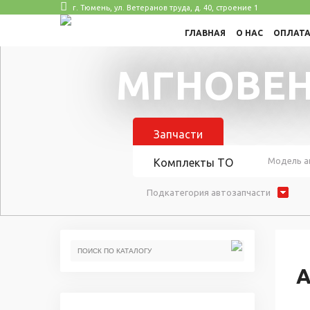
г. Тюмень, ул. Ветеранов труда, д. 40, строение 1
ГЛАВНАЯ
О НАС
ОПЛАТ
МГНОВЕН
Запчасти
Модель а
Комплекты ТО
Подкатегория автозапчасти
А