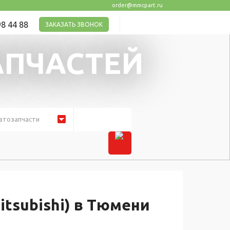
order@mmcpart.ru
8 44 88
ЗАКАЗАТЬ ЗВОНОК
АПЧАСТЕЙ
втозапчасти
itsubishi) в Тюмени