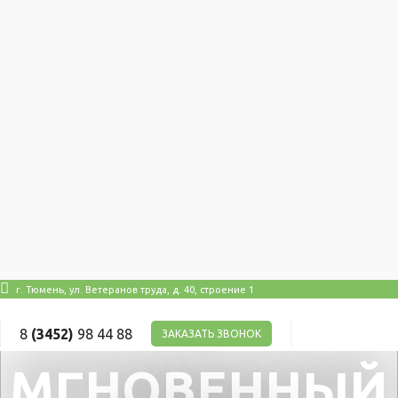
Автокосметика
Присадки
VMPAuto
Смазки
Масло в ГУР
Притирочные пасты
Промывки для мотора
Автокосметика
Присадки
АКЦИИ
Оплата
Доставка
Автосервис
О нас
Контакты
Сертификаты
order@mmcpart.ru
г. Тюмень, ул. Ветеранов труда, д. 40, строение 1
8
(3452)
98 44 88
ЗАКАЗАТЬ ЗВОНОК
МГНОВЕННЫЙ