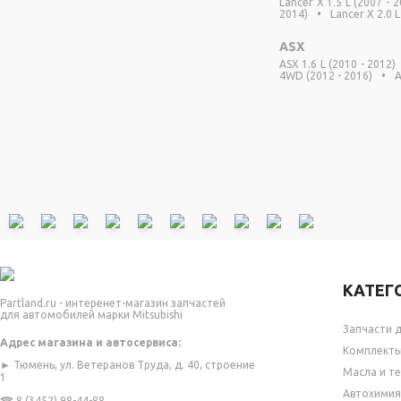
Lancer X 1.5 L (2007 - 
2014)
•
Lancer X 2.0 L
ASX
ASX 1.6 L (2010 - 2012)
4WD (2012 - 2016)
•
A
КАТЕГ
Partland.ru - интеренет-магазин запчастей
для автомобилей марки Mitsubishi
Запчасти д
Адрес магазина и автосервиса:
Комплекты 
► Тюмень, ул. Ветеранов Труда, д. 40, строение
Масла и т
1
Автохимия
☎
8 (3452) 98-44-88