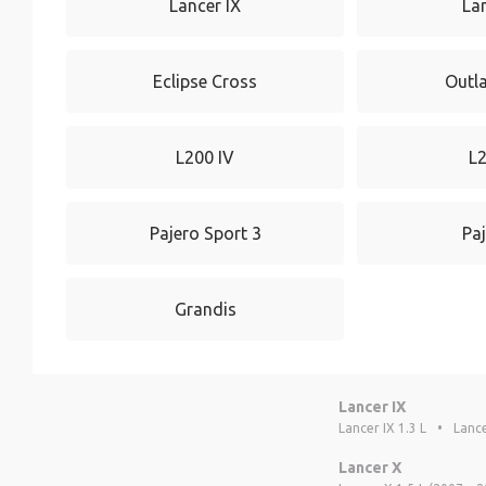
Lancer IX
La
Eclipse Cross
Outl
L200 IV
L
Pajero Sport 3
Paj
Grandis
Lancer IX
Lancer IX 1.3 L
•
Lance
Lancer X