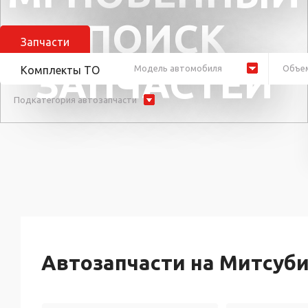
ПОИСК
Запчасти
ЗАПЧАСТЕЙ
Модель автомобиля
Объем
Комплекты ТО
Подкатегория автозапчасти
Автозапчасти на Митсуби