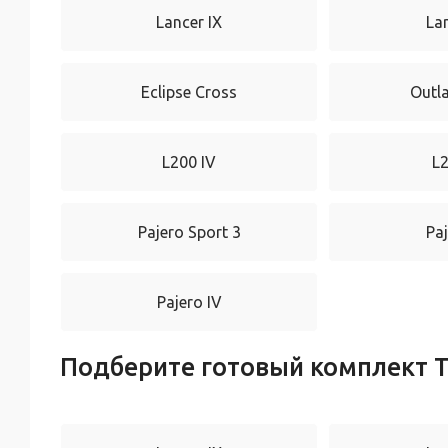
Lancer IX
La
Eclipse Cross
Outl
L200 IV
L
Pajero Sport 3
Paj
Pajero IV
Подберите готовый комплект Т