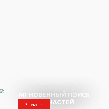
Автокосметика
Присадки
VMPAuto
Смазки
Масло в ГУР
Притирочные пасты
Промывки для мотора
Автокосметика
Присадки
АКЦИИ
Оплата
Доставка
Автосервис
О нас
Контакты
Сертификаты
order@mmcpart.ru
МГНОВЕННЫЙ ПОИСК
ЗАПЧАСТЕЙ
Запчасти