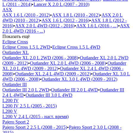
L (2011 - 2014)
•
Lancer X 2.0 L (2007 - 2010)
ASX
ASX 1.6 L (2010 - 2012)
•
ASX 1.8 L (2010 - 2012)
•
ASX 2.0 L
4WD (2010 - 2012)
•
ASX 1.6 L (2012 - 2016)
•
ASX 1.8 L (2012 -
2016)
•
ASX 2.0 L 4WD (2012 - 2016)
•
ASX 1.6 L (2016 - ...)
•
ASX
2.0 L 4WD (2016 - ...)
Показать ещё
Eclipse Cross
Eclipse Cross 1.5 L 2WD
•
Eclipse Cross 1.5 L 4WD
Outlander XL
Outlander XL 2.0 L 2WD (2006 - 2008)
•
Outlander XL 2.0 L 2WD
(2009 - 2012)
•
Outlander XL 2.0 L 4WD (2006 - 2008)
•
Outlander
XL 2.0 L 4WD (2009 - 2012)
•
Outlander XL 2.4 L 4WD (2006 -
2008)
•
Outlander XL 2.4 L 4WD (2009 - 2012)
•
Outlander XL 3.0 L
4WD (2006 - 2008)
•
Outlander XL 3.0 L 4WD (2009 - 2012)
Outlander III
Outlander III 2.0 L 2WD
•
Outlander III 2.0 L 4WD
•
Outlander III
2.4 L 4WD
•
Outlander III 3.0 L 4WD
L200 IV
L200 IV 2.5 L (2005 - 2015)
L200 V
L200 V 2.4 L (2015 - наст. время)
Pajero Sport 2
Pajero Sport 2 2.5 L (2008 - 2015)
•
Pajero Sport 2 3.0 L (2008 -
2015)