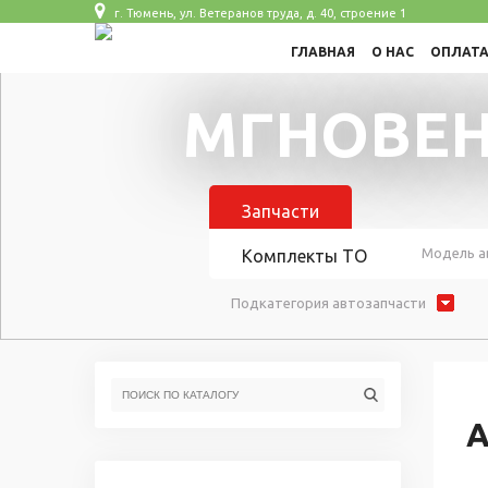
г. Тюмень, ул. Ветеранов труда, д. 40, строение 1
ГЛАВНАЯ
О НАС
ОПЛАТ
МГНОВЕН
Запчасти
Модель а
Комплекты ТО
Подкатегория автозапчасти
А