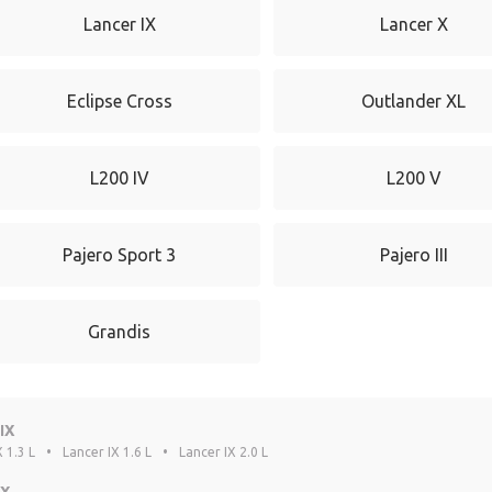
Lancer IX
Lancer X
Eclipse Cross
Outlander XL
L200 IV
L200 V
Pajero Sport 3
Pajero III
Grandis
IX
 1.3 L
•
Lancer IX 1.6 L
•
Lancer IX 2.0 L
 X