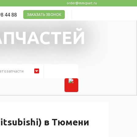
order@mmcpart.ru
8 44 88
ЗАКАЗАТЬ ЗВОНОК
АПЧАСТЕЙ
втозапчасти
itsubishi) в Тюмени