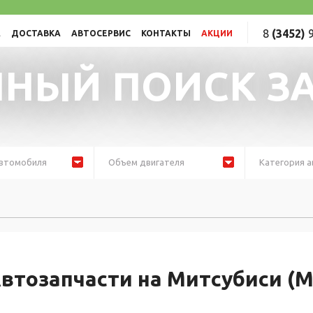
8
(3452)
9
А
ДОСТАВКА
АВТОСЕРВИС
КОНТАКТЫ
АКЦИИ
НЫЙ ПОИСК З
втомобиля
Объем двигателя
Категория а
втозапчасти на Митсубиси (M