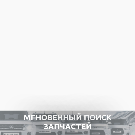
Автокосметика
Присадки
VMPAuto
Смазки
Масло в ГУР
Притирочные пасты
Промывки для мотора
Автокосметика
Присадки
АКЦИИ
Оплата
Доставка
Автосервис
О нас
Контакты
Сертификаты
order@mmcpart.ru
МГНОВЕННЫЙ ПОИСК
ЗАПЧАСТЕЙ