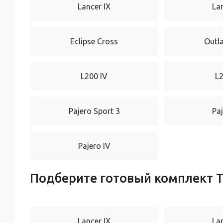
Lancer IX
La
Eclipse Cross
Outl
L200 IV
L
Pajero Sport 3
Paj
Pajero IV
Подберите готовый комплект Т
Lancer IX
La