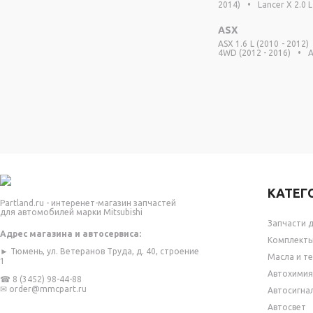
2014)
•
Lancer X 2.0 L
ASX
ASX 1.6 L (2010 - 2012)
4WD (2012 - 2016)
•
A
КАТЕГ
Partland.ru - интеренет-магазин запчастей
для автомобилей марки Mitsubishi
Запчасти д
Адрес магазина и автосервиса:
Комплекты 
► Тюмень, ул. Ветеранов Труда, д. 40, строение
Масла и т
1
Автохимия
☎
8 (3452) 98-44-88
✉
order@mmcpart.ru
Автосигна
Автосвет