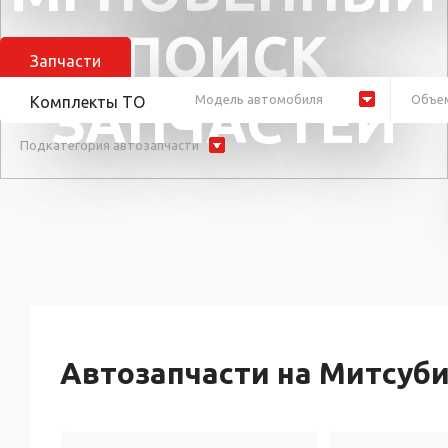
ПОИСК
Запчасти
ЗАПЧАСТЕЙ
Модель автомобиля
Объем
Комплекты ТО
Подкатегория автозапчасти
Автозапчасти на Митсуби