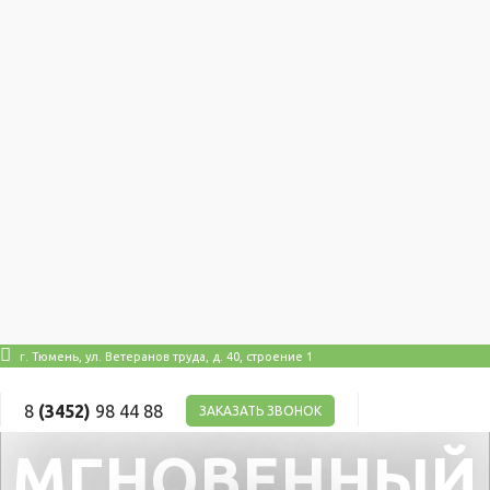
Автокосметика
Присадки
VMPAuto
Смазки
Масло в ГУР
Притирочные пасты
Промывки для мотора
Автокосметика
Присадки
АКЦИИ
Оплата
Доставка
Автосервис
О нас
Контакты
Сертификаты
order@mmcpart.ru
г. Тюмень, ул. Ветеранов труда, д. 40, строение 1
8
(3452)
98 44 88
ЗАКАЗАТЬ ЗВОНОК
МГНОВЕННЫЙ