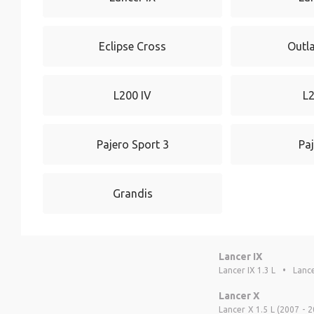
Eclipse Cross
Outl
L200 IV
L
Pajero Sport 3
Paj
Grandis
Lancer IX
Lancer IX 1.3 L
•
Lance
Lancer X
Lancer X 1.5 L (2007 - 